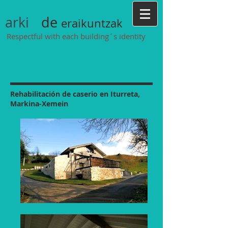
Rehabilitacion y Construccion Sostenible
arki
bi
de
eraikuntzak
Respectful with each
building´s identity
Markina - Xemein
Rehabilitación
​Rehabilitación de caserio en Iturreta,
Markina-Xemein​